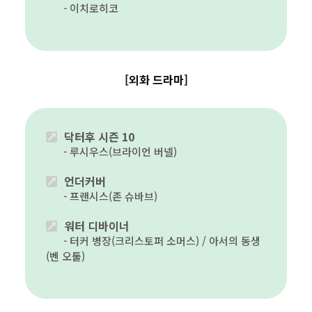
이치로히코
[외화 드라마]
닥터후 시즌 10
루시우스(브라이언 버넬)
언더커버
프랜시스(존 슈바브)
워터 디바이너
터커 병장(크리스토퍼 소머스) / 아서의 동생
(벤 오툴)