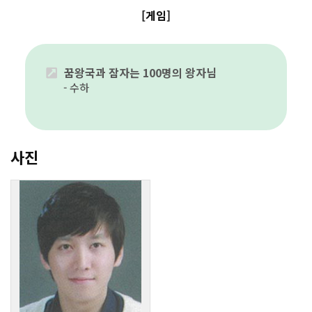
[게임]
꿈왕국과 잠자는 100명의 왕자님
수하
사진