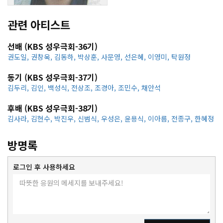
관련 아티스트
선배 (KBS 성우극회-36기)
권도일
,
권창욱
,
김동하
,
박상훈
,
사문영
,
선은혜
,
이영미
,
탁원정
동기 (KBS 성우극회-37기)
김두리
,
김인
,
백성식
,
전상조
,
조경아
,
조민수
,
채안석
후배 (KBS 성우극회-38기)
김사라
,
김현수
,
박진우
,
신범식
,
우성은
,
윤용식
,
이아름
,
전종구
,
한혜정
방명록
로그인 후 사용하세요