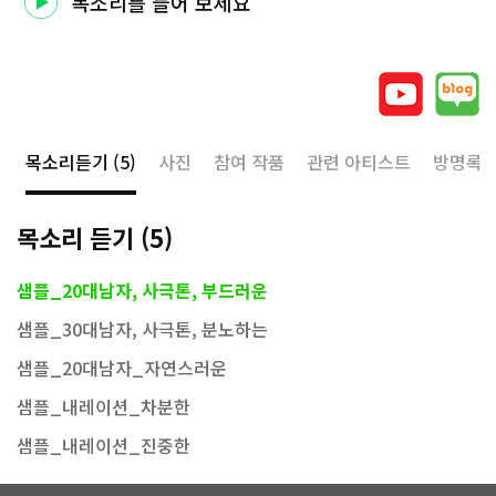
목소리를 들어 보세요
목소리듣기
(5)
사진
참여 작품
관련 아티스트
방명록
목소리 듣기
(5)
샘플_20대남자, 사극톤, 부드러운
샘플_30대남자, 사극톤, 분노하는
샘플_20대남자_자연스러운
샘플_내레이션_차분한
샘플_내레이션_진중한