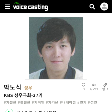
V.casting
박노식
성우
9
4,293
링크
KBS 성우극회-37기
#차분한 #쓸쓸한 #지적인 #차가운 #내레이션 #연기 #성인