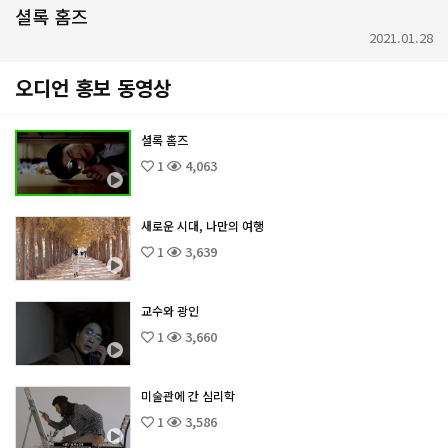
셜록 홈즈
2021.01.28
오디언 홍보 동영상
셜록 홈즈
1
4,063
새로운 시대, 나만의 여행
1
3,639
교수와 광인
1
3,660
미술관에 간 심리학
1
3,586