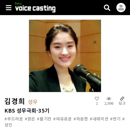
V.casting
김경희
성우
1
2,996
링크
KBS 성우극회-35기
#부드러운 #밝은 #활기찬 #여유로운 #차분한 #내레이션 #연기 #
성인