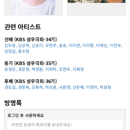
관련 아티스트
선배 (KBS 성우극회-34기)
김두용
,
김상백
,
신송이
,
우현주
,
윤호
,
이미연
,
이미형
,
이제인
,
이찬우
,
임정길
,
홍수정
동기 (KBS 성우극회-35기)
공경은
,
권문정
,
백경훈
,
이희탁
,
조연우
,
지화정
후배 (KBS 성우극회-36기)
권도일
,
권창욱
,
김동하
,
박상훈
,
사문영
,
선은혜
,
이영미
,
탁원정
방명록
로그인 후 사용하세요