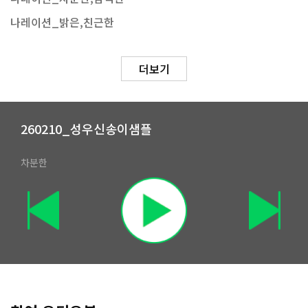
나레이션_밝은,친근한
더보기
260210_성우신송이샘플
차분한