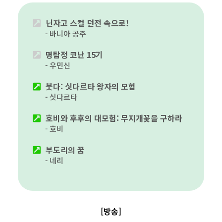
닌자고 스컬 던전 속으로!
바니아 공주
명탐정 코난 15기
우민신
붓다: 싯다르타 왕자의 모험
싯다르타
호비와 후후의 대모험: 무지개꽃을 구하라
호비
부도리의 꿈
네리
[방송]