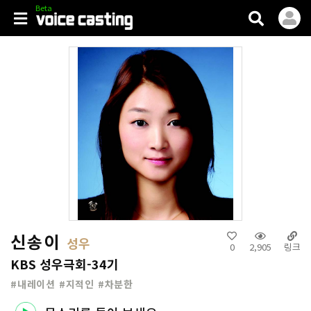
V.casting
신송이
성우
0
2,905
링크
KBS 성우극회-34기
#내레이션 #지적인 #차분한