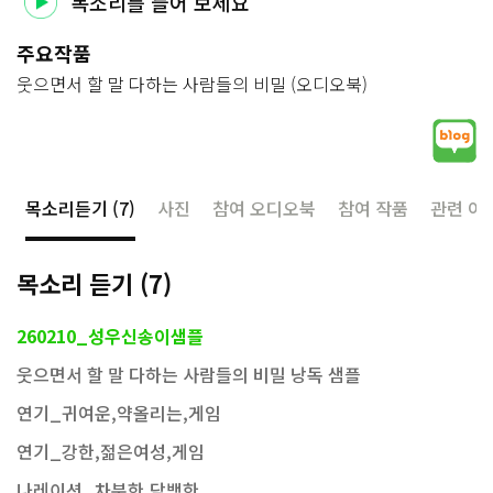
목소리를 들어 보세요
주요작품
웃으면서 할 말 다하는 사람들의 비밀
(
오디오북
)
목소리듣기
(7)
사진
참여 오디오북
참여 작품
관련 아
목소리 듣기
(7)
260210_성우신송이샘플
웃으면서 할 말 다하는 사람들의 비밀 낭독 샘플
연기_귀여운,약올리는,게임
연기_강한,젊은여성,게임
나레이션_차분한,담백한