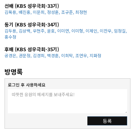
선배 (KBS 성우극회-33기)
김목용
,
배진홍
,
이문희
,
정성훈
,
조규준
,
최정현
동기 (KBS 성우극회-34기)
김두용
,
김상백
,
우현주
,
윤호
,
이미연
,
이미형
,
이제인
,
이찬우
,
임정길
,
홍수정
후배 (KBS 성우극회-35기)
공경은
,
권문정
,
김경희
,
백경훈
,
이희탁
,
조연우
,
지화정
방명록
로그인 후 사용하세요
등록